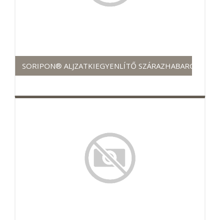
SORIPON® ALJZATKIEGYENLÍTŐ SZÁRAZHABARCS