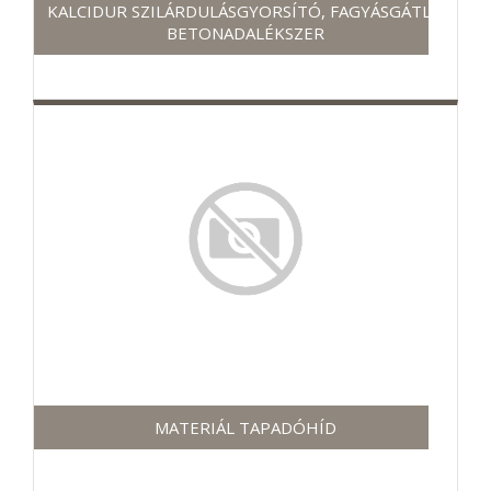
KALCIDUR SZILÁRDULÁSGYORSÍTÓ, FAGYÁSGÁTLÓ
BETONADALÉKSZER
MATERIÁL TAPADÓHÍD