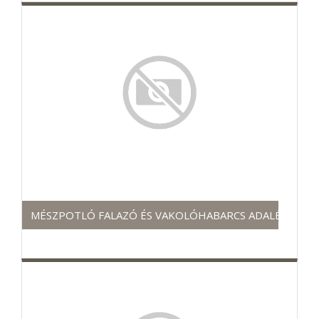
MÉSZPOTLÓ FALAZÓ ÉS VAKOLÓHABARCS ADALÉK