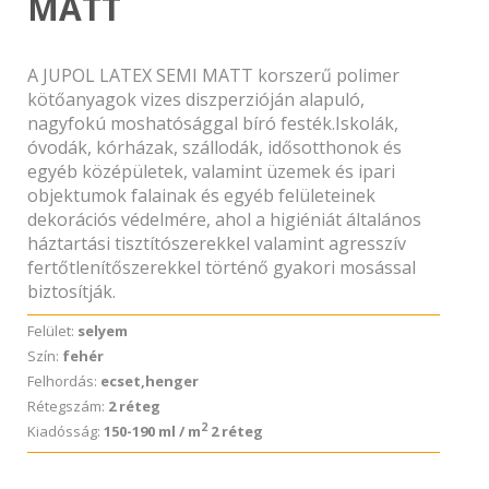
MATT
A JUPOL LATEX SEMI MATT korszerű polimer
kötőanyagok vizes diszperzióján alapuló,
nagyfokú moshatósággal bíró festék.Iskolák,
óvodák, kórházak, szállodák, idősotthonok és
egyéb középületek, valamint üzemek és ipari
objektumok falainak és egyéb felületeinek
dekorációs védelmére, ahol a higiéniát általános
háztartási tisztítószerekkel valamint agresszív
fertőtlenítőszerekkel történő gyakori mosással
biztosítják.
Felület:
selyem
Szín:
fehér
Felhordás:
ecset,henger
Rétegszám:
2 réteg
2
Kiadósság:
150-190 ml / m
2 réteg