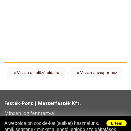
|
« Vissza az előző oldalra
« Vissza a csoporthoz
Festék-Pont | Mesterfesték Kft.
Minden jog fenntartva!
info@festekpont.hu
A weboldalon cookie-kat (sütiket) használunk,
Értem
amik segítenek minket a lehető legjobb szolgáltatások