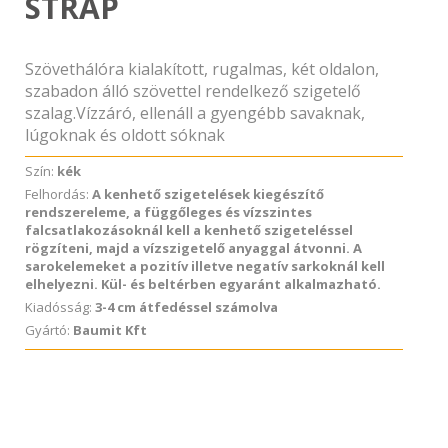
STRAP
Szövethálóra kialakított, rugalmas, két oldalon,
szabadon álló szövettel rendelkező szigetelő
szalag.Vízzáró, ellenáll a gyengébb savaknak,
lúgoknak és oldott sóknak
Szín:
kék
Felhordás:
A kenhető szigetelések kiegészítő
rendszereleme, a függőleges és vízszintes
falcsatlakozásoknál kell a kenhető szigeteléssel
rögzíteni, majd a vízszigetelő anyaggal átvonni. A
sarokelemeket a pozitív illetve negatív sarkoknál kell
elhelyezni. Kül- és beltérben egyaránt alkalmazható.
Kiadósság:
3-4 cm átfedéssel számolva
Gyártó:
Baumit Kft