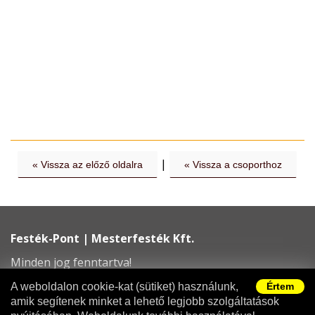
|
« Vissza az előző oldalra
« Vissza a csoporthoz
Festék-Pont | Mesterfesték Kft.
Minden jog fenntartva!
info@festekpont.hu
A weboldalon cookie-kat (sütiket) használunk,
Értem
amik segítenek minket a lehető legjobb szolgáltatások
Adatvédelem