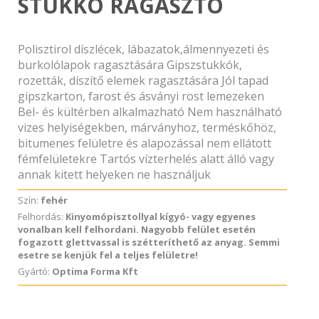
STUKKÓ RAGASZTÓ
Polisztirol díszlécek, lábazatok,álmennyezeti és
burkolólapok ragasztására Gipszstukkók,
rozetták, díszítő elemek ragasztására Jól tapad
gipszkarton, farost és ásványi rost lemezeken
Bel- és kültérben alkalmazható Nem használható
vizes helyiségekben, márványhoz, terméskőhöz,
bitumenes felületre és alapozással nem ellátott
fémfelületekre Tartós vízterhelés alatt álló vagy
annak kitett helyeken ne használjuk
Szín:
fehér
Felhordás:
Kinyomópisztollyal kígyó- vagy egyenes
vonalban kell felhordani. Nagyobb felület esetén
fogazott glettvassal is szétteríthető az anyag. Semmi
esetre se kenjük fel a teljes felületre!
Gyártó:
Optima Forma Kft