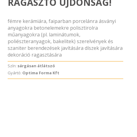
RAGASZTÓ ÚJDONSÁG!
fémre kerámiára, faiparban porcelánra ásványi
anyagokra betonelemekre polisztirolra
műanyagokra (pl. laminátumok,
poliészteranyagok, bakelitek) szerelvények és
szaniter berendezések javítására díszek javítására
dekoráció ragasztására
Szín:
sárgásan átlátszó
Gyártó:
Optima Forma Kft