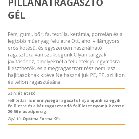
PILLANATRAGASZTÓ
GÉL
Fém, gumi, bőr, fa, textília, kerámia, porcelán és a
legtöbb műanyag felületre Ott, ahol villámgyors,
erős kötésű, és egyszerűen használható
ragasztóra van szükségünk Olyan tárgyak
javításához, amelyeknél a felületek jól egymásra
illeszthetők, és a megragasztott rész nem lesz
hajlításoknak kitéve Ne használjuk PE, PP, szilikon
és teflon ragasztására
Szín:
átlátszó
Felhordás:
is mennyiségű ragasztót nyomjunk az egyik
felületre és a két ragasztandó felületet nyomjuk össze
20-50 másodpercig.
Gyártó:
Optima Forma Kft