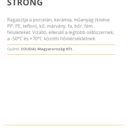
STRONG
Ragasztja a porcelán, kerámia, műanyag (kivéve
PP, PE, teflon), kő, márvány, fa, bőr, fém
felületeket. Vízálló, ellenáll a legtöbb oldószernek,
a -50°C és +70°C közötti hőmérsékletnek.
Gyártó:
SOUDAL Magyarország Kft.