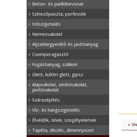
Beton- és padlóbevonat
Színezőpaszta, porfesték
Hőszigetelés
Nemesvakolat
Aljzatkiegyenlítő és javítóanyag
Csemperagasztó
Fugázóanyag, szilikon
Glett, kültéri glett, gipsz
Alapvakolat, simítóvakolat,
javítóvakolat
Szárazépítés
Víz- és hangszigetelés
Élvédők, sínek, szegélyelemek
« Vi
Tapéta, díszléc, álmennyezet