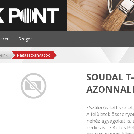
recen
Szeged
eink
Ragasztóanyagok
SOUDAL T
AZONNALI
• Szálerősített szere
A felületek összenyo
nehéz agyagokat is, a
nedvszívó • Kül és Be