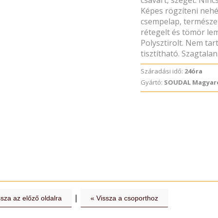
csavart, szeget. Nin
Képes rögzíteni nehé
csempelap, természet
rétegelt és tömör le
Polysztirolt. Nem ta
tisztítható. Szagtalan
Száradási idő:
24óra
Gyártó:
SOUDAL Magyaro
|
ssza az előző oldalra
« Vissza a csoporthoz