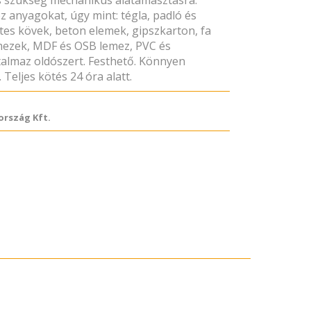
cs szükség mechanikus alátámasztásra.
z anyagokat, úgy mint: tégla, padló és
es kövek, beton elemek, gipszkarton, fa
mezek, MDF és OSB lemez, PVC és
rtalmaz oldószert. Festhető. Könnyen
. Teljes kötés 24 óra alatt.
rszág Kft.