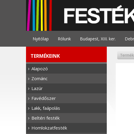
Nyitólap
Rólunk
Budapest, XIII. ker.
Deb
Termék
TERMÉKEINK
Alapozó
Zománc
Lazúr
Favédőszer
Lakk, faápolás
Beltéri festék
Homlokzatfesték