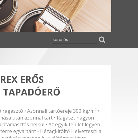
-REX ERŐS
 TAPADÓERŐ
2
lő ragasztó • Azonnali tartóereje 300 kg/m
•
mása után azonnal tart • Ragaszt nagyon
látámasztás nélkül • Az egyik felület legyen
ltérre egyartánt • Hézagkitöltő Helyettesíti a