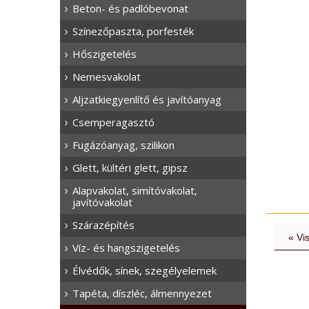
Beton- és padlóbevonat
Színezőpaszta, porfesték
Hőszigetelés
Nemesvakolat
Aljzatkiegyenlítő és javítóanyag
Csemperagasztó
Fugázóanyag, szilikon
Glett, kültéri glett, gipsz
Alapvakolat, simítóvakolat,
javítóvakolat
Szárazépítés
« Vi
Víz- és hangszigetelés
Élvédők, sínek, szegélyelemek
Tapéta, díszléc, álmennyezet