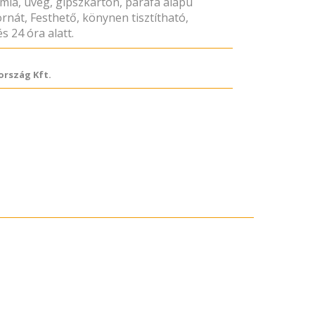
ámia, üveg, gipszkarton, parafa alapú
rnát, Festhető, könynen tisztítható,
s 24 óra alatt.
rszág Kft.