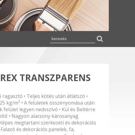
-REX TRANSZPARENS
ő ragasztó • Teljes kötés után átlátszó •
2
125 kg/m
• A felületek összenyomása után
k felület legyen nedvszívó • Kül és Beltérre
öltő • Nagyon alacsony károsanyag
 Képes megtartani szerkezeti és dekorációs
Falazó és dekorációs panelek, fa,