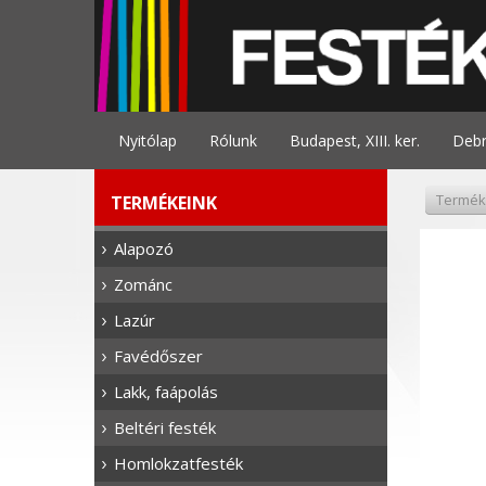
Nyitólap
Rólunk
Budapest, XIII. ker.
Deb
Termék
TERMÉKEINK
Alapozó
Zománc
Lazúr
Favédőszer
Lakk, faápolás
Beltéri festék
Homlokzatfesték