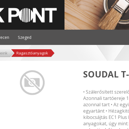
recen
Szeged
eink
Ragasztóanyagok
SOUDAL T
• Szálerősített szerel
Azonnali tartóereje 
azonnal tart • Az egyi
egyartánt • Hézagkit
kibocsájtás EC1 Plus
anyagokat, úgy mint: 