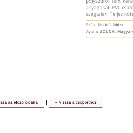
polysztirol, fém, ker
anyagokat, PVC csato
szagtalan. Teljes köté
Száradási idő:
24óra
Gyártó:
SOUDAL Magyaro
|
ssza az előző oldalra
« Vissza a csoporthoz